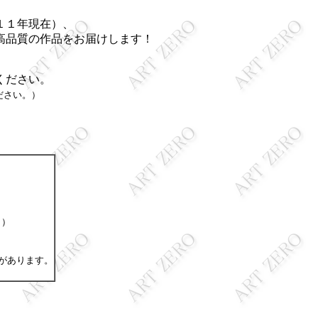
１１年現在）、
高品質の作品をお届けします！
ください。
ださい。）
。）
があります。