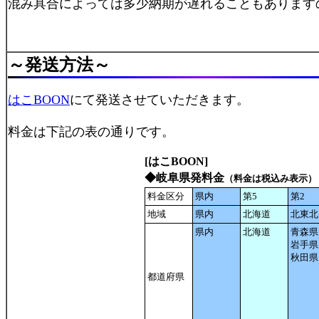
混み具合によっては多少納期が遅れることもあります
～
発送方法
～
はこBOON
にて発送させていただきます。
料金は下記の表の通りです。
[はこBOON]
◆岐阜県発料金
（料金は税込み表示）
料金区分
県内
第5
第2
地域
県内
北海道
北東北
県内
北海道
青森県
岩手県
秋田県
都道府県