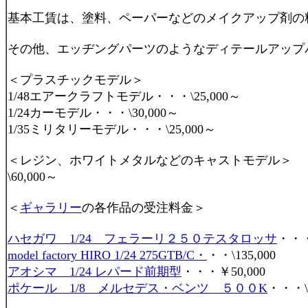
基本工賃は、塗料、ペーパーなどのメイクアップ剤の料
その他、エッヂングパーツのようなディテールアップ
＜プラスチックモデル＞
1/48エアークラフトモデル・・・\25,000～
1/24カーモデル・・・\30,000～
1/35ミリタリーモデル・・・\25,000～
＜レジン、ホワイトメタルなどのキャストモデル＞
\60,000～
＜
ギャラリー
の各作品の受注料金＞
ハセガワ 1/24 フェラーリ２５０テスタロッサ
・・・\
model factory HIRO 1/24 275GTB/C・
・・\135,000
アオシマ 1/24 レパード前期型
・・・￥50,000
ポケール 1/8 メルセデス・ベンツ ５００K
・・・\8