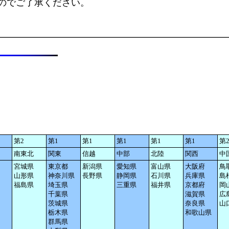
のでご了承ください。
第2
第1
第1
第1
第1
第1
第
南東北
関東
信越
中部
北陸
関西
中
宮城県
東京都
新潟県
愛知県
富山県
大阪府
鳥
山形県
神奈川県
長野県
静岡県
石川県
兵庫県
島
福島県
埼玉県
三重県
福井県
京都府
岡
千葉県
滋賀県
広
茨城県
奈良県
山
栃木県
和歌山県
群馬県