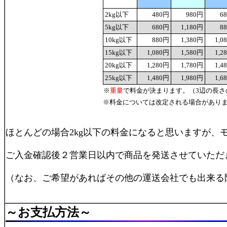
2kg以下
480円
980円
6
5kg以下
680円
1,180円
8
10kg以下
880円
1,380円
1,0
15kg以下
1,080円
1,580円
1,2
20kg以下
1,280円
1,780円
1,4
25kg以下
1,480円
1,980円
1,6
※
重量
で料金が決まります。（3辺の長さの
※料金については改定される場合があり
ほとんどの場合2kg以下の料金になると思いますが、
ご入金確認後２営業日以内で商品を発送させていただ
（なお、ご希望があればその他の運送会社でも出来る
～
お支払方法
～