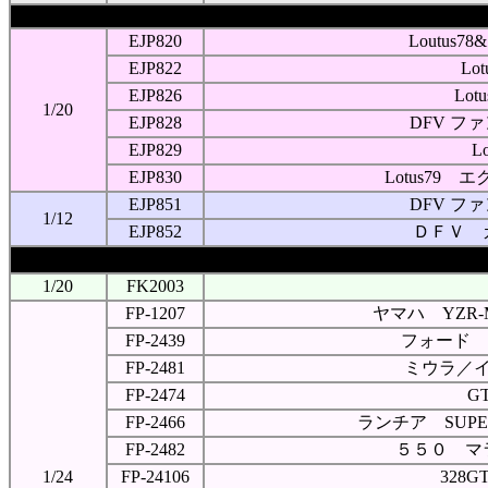
EJP820
Loutu
EJP822
Lo
EJP826
Lo
1/20
EJP828
DFV 
EJP829
Lo
EJP830
Lotus79
EJP851
DFV 
1/12
EJP852
ＤＦＶ 
1/20
FK2003
FP-1207
ヤマハ YZR
FP-2439
フォード 
FP-2481
ミウラ／
FP-2474
G
FP-2466
ランチア SUP
FP-2482
５５０ マ
1/24
FP-24106
328