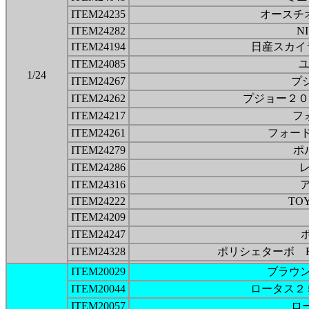
ITEM24235
オースチオン
ITEM24282
NI
ITEM24194
日産スカイラ
ITEM24085
ユ
1/24
ITEM24267
プジ
ITEM24262
プジョー２０
ITEM24217
フ
ITEM24261
フォード
ITEM24279
ポ
ITEM24286
レ
ITEM24316
ITEM24222
TO
ITEM24209
ITEM24247
ITEM24328
ポリシェターボ 
ITEM20029
ブラウ
ITEM20044
ロータス２
ITEM20057
ロ