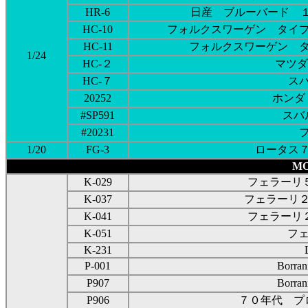
HR-6
日産 ブルーバード １
HC-10
フォルクスワーゲン タイ
HC-11
フォルクスワーゲン 
1/24
HC-２
マツダ
HC-７
ス
20252
ホンダ
#SP591
スバ
#20231
1/20
FG-3
ロータス
MO
K-029
フェラーリ５１
K-037
フェラーリ２５０
K-041
フェラーリ２５０ 
K-051
フェ
K-231
P-001
Borra
P907
Borra
P906
７０年代 プ