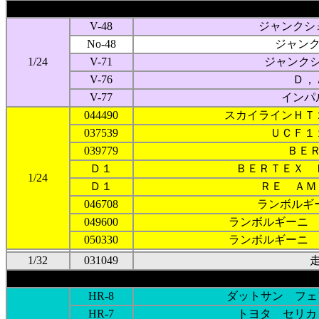
V-48
ジャンクシ
No-48
ジャンク
1/24
V-71
ジャンク
V-76
Ｄ，
V-77
インパ
044490
スカイラインＨＴ
037539
ＵＣＦ１
039779
ＢＥ
Ｄ１
ＢＥＲＴＥＸ 
1/24
Ｄ１
ＲＥ ＡＭＡ
046708
ランボルギ
049600
ランボルギーニ
050330
ランボルギーニ
1/32
031049
HR-8
ダットサン フェ
HR-7
トヨタ セリカ